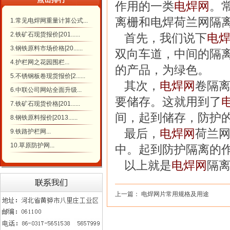
作用的一类
电焊网
。
离栅和电焊荷兰网隔
1.常见电焊网重量计算公式...
2.铁矿石现货报价[201......
首先，我们说下
电
3.钢铁原料市场价格[20......
双向车道，中间的隔
4.护栏网之花园围栏...
的产品，为绿色。
5.不锈钢板卷现货报价[2......
其次，
电焊网
卷隔
6.中联公司网站全面升级...
要储存。这就用到了
7.铁矿石现货价格[201......
间，起到储存，防护
8.钢铁原料报价[2013......
最后，
电焊网
荷兰
9.铁路护栏网...
10.草原防护网...
中。起到防护隔离的
以上就是
电焊网
隔
上一篇：
电焊网片常用规格及用途