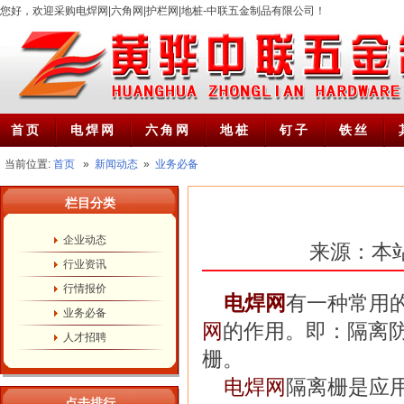
您好，欢迎采购电焊网|六角网|护栏网|地桩-中联五金制品有限公司！
首页
电焊网
六角网
地桩
钉子
铁丝
当前位置:
首页
»
新闻动态
»
业务必备
栏目分类
企业动态
来源：本站 /
行业资讯
行情报价
电焊网
有一种常用
业务必备
网
的作用。即：隔离
人才招聘
栅。
电焊网
隔离栅是应
点击排行