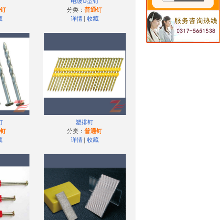
电镀U型钉
钉
分类：
普通钉
藏
详情
|
收藏
钉
塑排钉
钉
分类：
普通钉
藏
详情
|
收藏