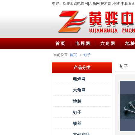
您好，欢迎采购电焊网|六角网|护栏网|地桩-中联五
首页
电焊网
六角网
地
当前位置:
首页
»
钉子
钉子
产品分类
电焊网
六角网
地桩
钉子
铁丝
其他产品